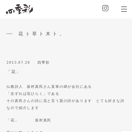
花ト草ト木ト。
2015.07.26
四季彩
「花」
仏教詩人 坂村真民さん直筆の碑が会社にある
「念ずれば花ひらく」である
その真民さんの詩に花と言う題の詩があります とても好きな詩
なので紹介します
「花」 坂村真民