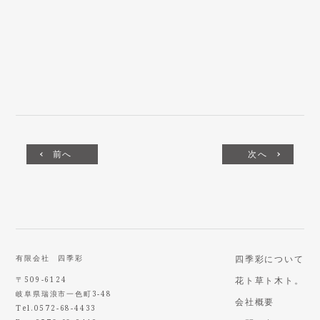
前へ
次へ
有限会社 四季彩
四季彩について
〒509-6124
花ト草ト木ト。
岐阜県瑞浪市一色町3-48
会社概要
Tel.0572-68-4433