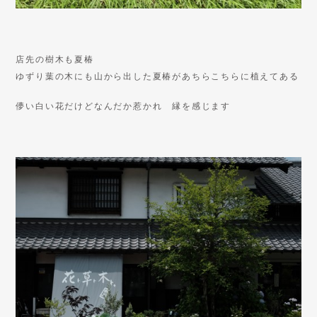
店先の樹木も夏椿
ゆずり葉の木にも山から出した夏椿があちらこちらに植えてある
儚い白い花だけどなんだか惹かれ 縁を感じます