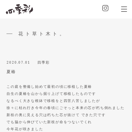
花ト草ト木ト。
2020.07.01
四季彩
夏椿
この庭を整備し始めて最初の頃に移植した夏椿
自生の夏椿を山から掘り上げて移植したものです
なるべく大きな根鉢で移植をと四苦八苦しましたが
徐々に枯れ行き今年の春頃にごそっと本来の芯が朽ち倒れました
新枝の奥に見える穴は朽ちた芯が抜けて できた穴です
でも脇から伸びていた新枝が命をつないでくれ
今年花が咲きました