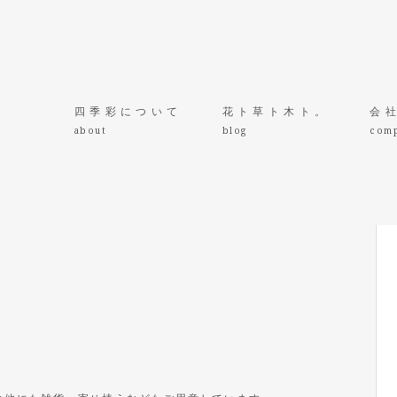
四季彩について
花ト草ト木ト。
会
about
blog
com