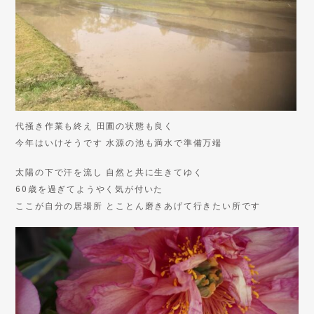
代掻き作業も終え 田圃の状態も良く
今年はいけそうです 水源の池も満水で準備万端
太陽の下で汗を流し 自然と共に生きてゆく
60歳を過ぎてようやく気が付いた
ここが自分の居場所 とことん磨きあげて行きたい所です