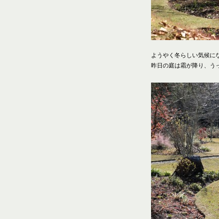
ようやく冬らしい気候に
昨日の庭は霜が降り、う