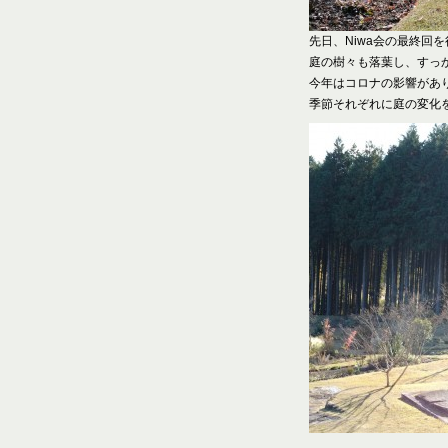
先日、Niwa会の最終回
庭の樹々も落葉し、すっ
今年はコロナの影響があ
季節それぞれに庭の変化