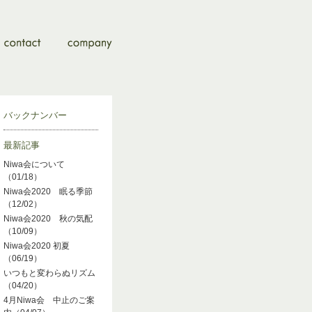
バックナンバー
最新記事
Niwa会について
（01/18）
Niwa会2020 眠る季節
（12/02）
Niwa会2020 秋の気配
（10/09）
Niwa会2020 初夏
（06/19）
いつもと変わらぬリズム
（04/20）
4月Niwa会 中止のご案