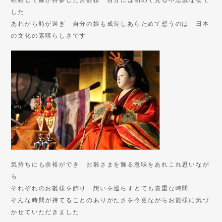
した
あれから時が過ぎ 自分の娘も成長しあらためて想うのは 日本
の文化の素晴らしさです
気持ちにも余裕ができ お雛さまを飾る意味をあれこれ思いなが
ら
それぞれのお雛様を飾り 想いを巡らすとても貴重な時間
そんな時間が持てることのありがたさを今更ながらお雛様に気づ
かせていただきました