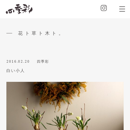
花ト草ト木ト。
2016.02.20
四季彩
白い小人