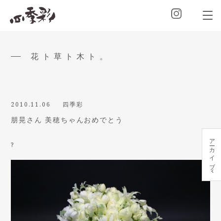
花ト草ト木ト。
2010.11.06
四季彩
朋晃さん 美穂ちゃんおめでとう
アーカイブ
?