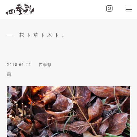
花ト草ト木ト。
2018.01.11
四季彩
霜