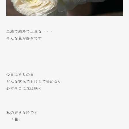
単純で純粋で正直な・・・
そんな花が好きです
今日は祈りの日
どんな状況でもけして諦めない
必ずそこに花は咲く
私の好きな詩です
「
花
」