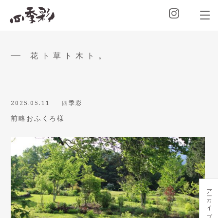
花ト草ト木ト。
2025.05.11
四季彩
前略おふくろ様
アーカイブ