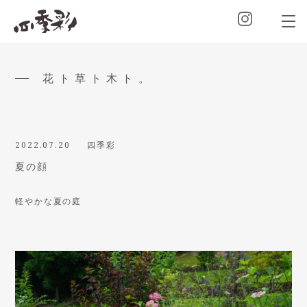
花ト草ト木ト。
2022.07.20
四季彩
夏の顔
軽やかな夏の庭