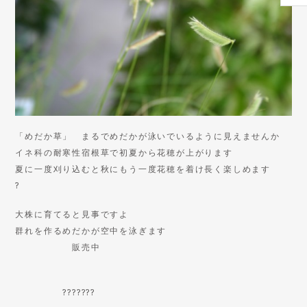
「めだか草」 まるでめだかが泳いでいるように見えませんか
イネ科の耐寒性宿根草で初夏から花穂が上がります
夏に一度刈り込むと秋にもう一度花穂を着け長く楽しめます
?
大株に育てると見事ですよ
群れを作るめだかが空中を泳ぎます
販売中
???????