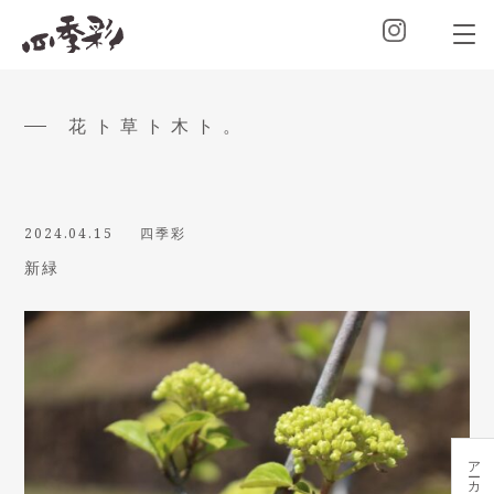
花ト草ト木ト。
2024.04.15
四季彩
新緑
アーカイブ